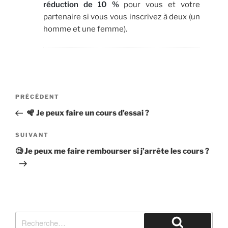
réduction de 10 %
pour vous et votre
partenaire si vous vous inscrivez à deux (un
homme et une femme).
Navigation
Article
PRÉCÉDENT
de
précédent
🪇 Je peux faire un cours d’essai ?
l’article
Article
SUIVANT
suivant
🧐 Je peux me faire rembourser si j’arrête les cours ?
Recherche