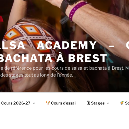
ALSA ACADEMY – 
BACHATA À BREST
le de référence pour les cours de salsa et bachata à Brest.
 des stages tout au long de l’année.
Cours 2026-27
Cours d’essai
🗓 Stages
So