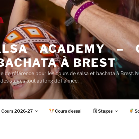
ALSA ACADEMY – 
BACHATA À BREST
le de référence pour les cours de salsa et bachata à Brest.
 des stages tout au long de l’année.
Cours 2026-27
Cours d’essai
🗓 Stages
So